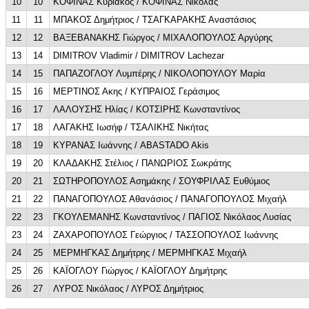
10
10
ΚΟΦΙΝΑΣ Κυριάκος / ΚΟΦΙΝΑΣ Νικόλας
11
11
ΜΠΑΚΟΣ Δημήτριος / ΤΣΑΓΚΑΡΑΚΗΣ Αναστάσιος
12
12
ΒΑΞΕΒΑΝΑΚΗΣ Γιώργος / ΜΙΧΑΛΟΠΟΥΛΟΣ Αργύρης
13
14
DIMITROV Vladimir / DIMITROV Lachezar
14
15
ΠΑΠΑΖΟΓΛΟΥ Λυμπέρης / ΝΙΚΟΛΟΠΟΥΛΟΥ Μαρία
15
16
ΜΕΡΤΙΝΟΣ Ακης / ΚΥΠΡΑΙΟΣ Γεράσιμος
16
17
ΛΑΛΟΥΣΗΣ Ηλίας / ΚΟΤΣΙΡΗΣ Κωνσταντίνος
17
18
ΛΑΓΑΚΗΣ Ιωσήφ / ΤΣΑΛΙΚΗΣ Νικήτας
18
19
ΚΥΡΑΝΑΣ Ιωάννης / ABASTADO Akis
19
20
ΚΛΑΔΑΚΗΣ Στέλιος / ΠΑΝΩΡΙΟΣ Σωκράτης
20
21
ΣΩΤΗΡΟΠΟΥΛΟΣ Ασημάκης / ΣΟΥΦΡΙΛΑΣ Ευθύμιος
21
22
ΠΑΝΑΓΟΠΟΥΛΟΣ Αθανάσιος / ΠΑΝΑΓΟΠΟΥΛΟΣ Μιχαήλ
22
23
ΓΚΟΥΛΕΜΑΝΗΣ Κωνσταντίνος / ΠΑΓΙΟΣ Νικόλαος Λυσίας
23
24
ΖΑΧΑΡΟΠΟΥΛΟΣ Γεώργιος / ΤΑΣΣΟΠΟΥΛΟΣ Ιωάννης
24
25
ΜΕΡΜΗΓΚΑΣ Δημήτρης / ΜΕΡΜΗΓΚΑΣ Μιχαήλ
25
26
ΚΑΪΟΓΛΟΥ Γιώργος / ΚΑΪΟΓΛΟΥ Δημήτρης
26
27
ΛΥΡΟΣ Νικόλαος / ΛΥΡΟΣ Δημήτριος